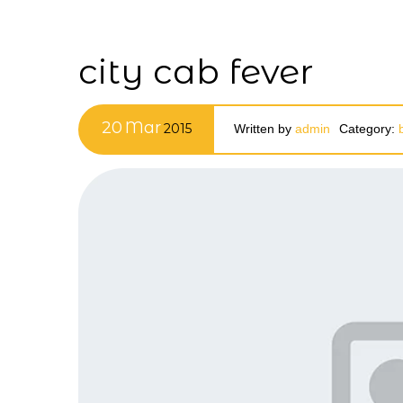
city cab fever
20
Mar
2015
Written by
admin
Category: