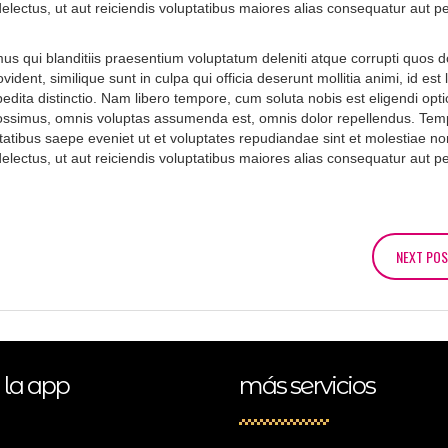
lectus, ut aut reiciendis voluptatibus maiores alias consequatur aut p
us qui blanditiis praesentium voluptatum deleniti atque corrupti quos d
ident, similique sunt in culpa qui officia deserunt mollitia animi, id es
pedita distinctio. Nam libero tempore, cum soluta nobis est eligendi op
possimus, omnis voluptas assumenda est, omnis dolor repellendus. Tem
tatibus saepe eveniet ut et voluptates repudiandae sint et molestiae no
lectus, ut aut reiciendis voluptatibus maiores alias consequatur aut p
NEXT PO
 la app
más servicios