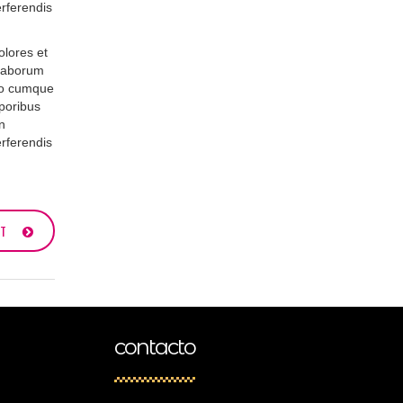
erferendis
olores et
t laborum
tio cumque
poribus
n
erferendis
ST
contacto