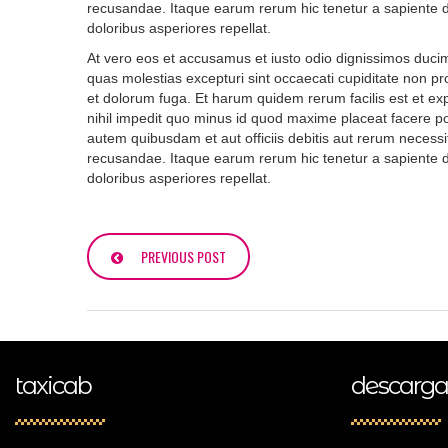
recusandae. Itaque earum rerum hic tenetur a sapiente de
doloribus asperiores repellat.
At vero eos et accusamus et iusto odio dignissimos ducim
quas molestias excepturi sint occaecati cupiditate non prov
et dolorum fuga. Et harum quidem rerum facilis est et ex
nihil impedit quo minus id quod maxime placeat facere 
autem quibusdam et aut officiis debitis aut rerum necessi
recusandae. Itaque earum rerum hic tenetur a sapiente de
doloribus asperiores repellat.
PREVIOUS POST
taxicab
descarga