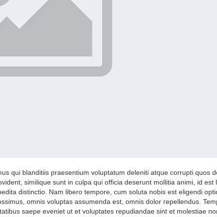
us qui blanditiis praesentium voluptatum deleniti atque corrupti quos d
ident, similique sunt in culpa qui officia deserunt mollitia animi, id es
pedita distinctio. Nam libero tempore, cum soluta nobis est eligendi op
possimus, omnis voluptas assumenda est, omnis dolor repellendus. Tem
tatibus saepe eveniet ut et voluptates repudiandae sint et molestiae no